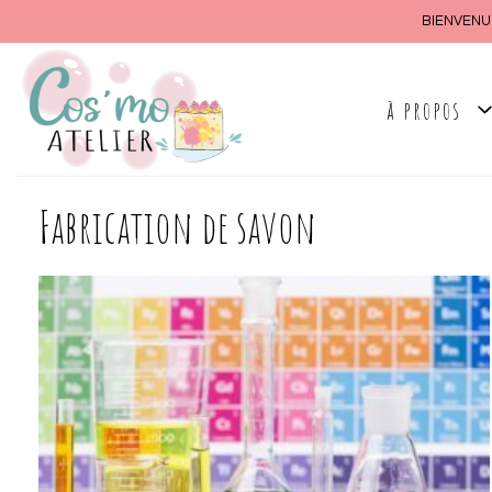
Aller
BIENVENUE1
au
contenu
à propos
Fabrication de savon