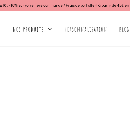
0 : -10% sur votre 1ere commande / Frais de port offert à partir de 45€ en p
Nos produits
Personnalisation
Blog